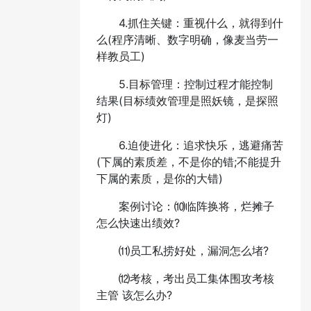
4.抓住关键：重视什么，就得到什
么(程序清晰、数字明确，像麦当劳一
样教员工)
5.目标管理：控制过程才能控制
结果(目标绩效管理是照妖镜，是探照
灯)
6.迫使进化：追求快乐，逃避痛苦
(下属的素质差，不是你的错;不能提升
下属的素质，是你的大错)
案例讨论：⑽临阵换将，烂摊子
怎么快速出绩效?
⑾员工私捞好处，漏洞怎么堵?
⑿考核，考出员工集体围攻考核
主管 该怎么办?