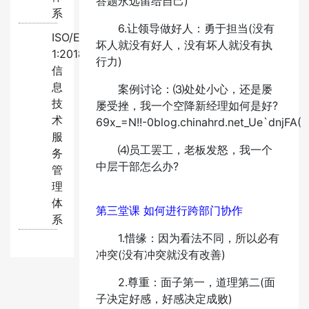
答题永远留给自己)
系
6.让领导做好人：勇于担当(没有
ISO/EC20000-
坏人就没有好人，没有坏人就没有执
1:2018
行力)
信
息
案例讨论：⑶处处小心，还是屡
技
屡受挫，我一个空降新经理如何是好?
术
69x_=N!!-0blog.chinahrd.net_Ue`dnjFA(
服
⑷员工罢工，老板发怒，我一个
务
中层干部怎么办?
管
理
体
第三堂课 如何进行跨部门协作
系
1.惜缘：因为看法不同，所以必有
冲突(没有冲突就没有改善)
2.尊重：面子第一，道理第二(面
子决定好感，好感决定成败)