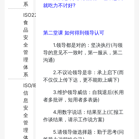
系
就吃力不讨好?
ISO22000:2018
食
品
第二堂课 如何得到领导认可
安
全
1.领导都是对的：坚决执行(与领
管
导的意见不一致时，第一服从，第二
理
沟通)
体
2.不议论领导是非：承上启下(而
系
不仅仅上传下达，更不能欺上瞒下)
ISO/IEC27001:2022
3.维护领导威信：自我退后(长用
信
者多批评，短用者多表扬)
息
安
4.用数字说话：结果至上(汇报工
全
作谈结果，请示工作说方案)
管
理
5.请领导做选择题：勤于思考(问
体