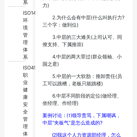
系
力)
ISO14001:2015
2.为什么会有中层(什么叫执行力?
环
三个字：做到位)
境
管
3.中层的三大难关(上司认可、同
理
僚支持、下属推崇)
体
4.中层的两大罪过(群众领袖、小
系
国之君)
ISO45001:2018
职
5.中层的一大软肋：推卸责任(员
业
工可以跳槽，老板只能跳楼)
健
6.中层不同阶段的定位(做经理、
康
坐经理、作经理)
安
全
案例讨论：⑴领导责骂，下属嘲讽，
管
中层“夹板气”是怎么造成的?
理
体
⑵我这个人力资源部经理，怎么