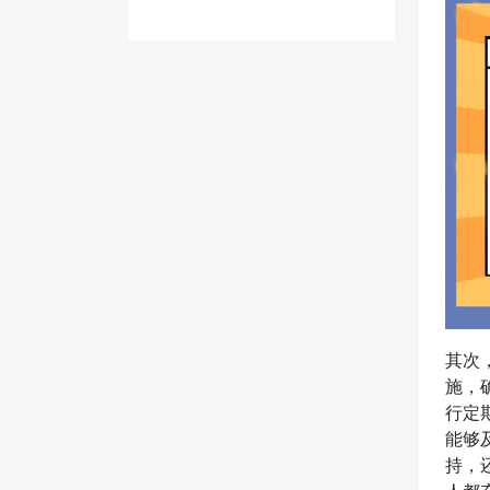
其次
施，
行定
能够
持，