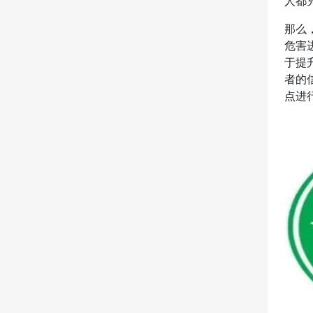
人都
那么
危害
于提
者的
点进