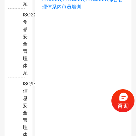
系
理体系内审员培训
ISO22000:2018
食
品
安
全
管
理
体
系
ISO/IEC27001:2022
信
息
安
全
管
理
体