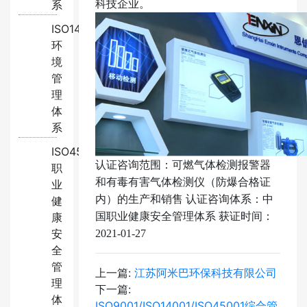
系
科技企业。
ISO14001:2015
环
境
管
理
体
系
ISO45001:2018
认证咨询范围：可燃气体检测报警器
职
和有毒有害气体检测仪（防爆合格证
业
内）的生产和销售 认证咨询体系：中
健
康
国职业健康安全管理体系 获证时间：
安
2021-01-27
全
管
上一篇:
江苏阿米巴环保科技有限公司
理
下一篇:
体
ISO9001/ISO14001/ISO45001综合管