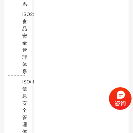
系
ISO22000:2018
食
品
安
全
管
理
体
系
ISO/IEC27001:2022
信
息
安
全
管
理
体