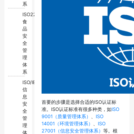
系
ISO22000:2018
食
品
安
全
管
理
体
系
ISO/IEC27001:2022
信
息
首要的步骤是选择合适的ISO认证标
安
准。ISO认证标准有很多种类，如
ISO
全
9001（质量管理体系）
、
ISO
管
14001（环境管理体系）
、
ISO
理
27001（信息安全管理体系）
等。根
体