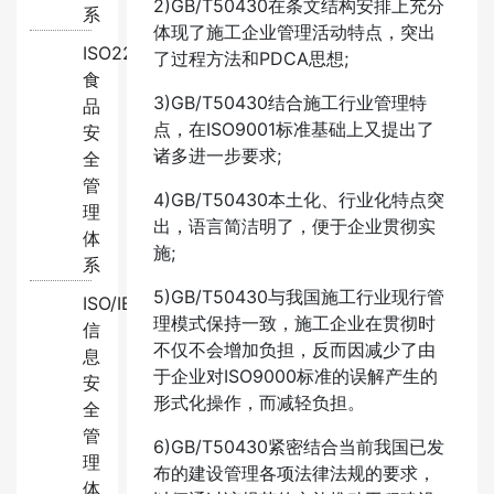
2)GB/T50430在条文结构安排上充分
系
体现了施工企业管理活动特点，突出
ISO22000:2018
了过程方法和PDCA思想;
食
3)GB/T50430结合施工行业管理特
品
点，在ISO9001标准基础上又提出了
安
诸多进一步要求;
全
管
4)GB/T50430本土化、行业化特点突
理
出，语言简洁明了，便于企业贯彻实
体
施;
系
5)GB/T50430与我国施工行业现行管
ISO/IEC27001:2022
理模式保持一致，施工企业在贯彻时
信
不仅不会增加负担，反而因减少了由
息
于企业对ISO9000标准的误解产生的
安
形式化操作，而减轻负担。
全
管
6)GB/T50430紧密结合当前我国已发
理
布的建设管理各项法律法规的要求，
体