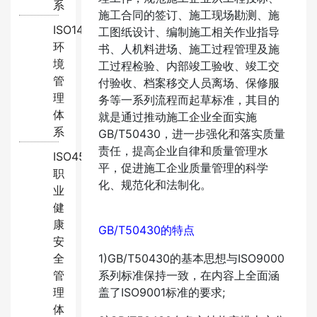
系
施工合同的签订、施工现场勘测、施
ISO14001:2015
工图纸设计、编制施工相关作业指导
环
书、人机料进场、施工过程管理及施
境
工过程检验、内部竣工验收、竣工交
管
付验收、档案移交人员离场、保修服
理
务等一系列流程而起草标准，其目的
体
就是通过推动施工企业全面实施
系
GB/T50430，进一步强化和落实质量
责任，提高企业自律和质量管理水
ISO45001:2018
平，促进施工企业质量管理的科学
职
化、规范化和法制化。
业
健
康
GB/T50430的特点
安
全
1)GB/T50430的基本思想与ISO9000
管
系列标准保持一致，在内容上全面涵
理
盖了ISO9001标准的要求;
体