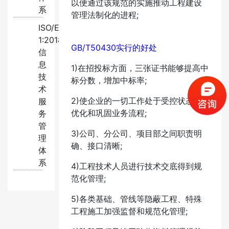
以便通过该规范的实施推动工程建设
系
管理法制化的进程;
ISO/EC20000-
1:2018
GB/T50430实行的好处
信
息
1)在招投标方面，三张证书能够提高中
技
标分数，增加中标率;
术
2)使企业的一切工作处于受控状态，
服
优化和巩固业务流程;
务
管
3)公司、分公司、项目部之间职责明
理
确、接口清晰;
体
系
4)工程技术人员进行技术交底得到规
范化管理;
5)各类基础、管线等隐蔽工程、特殊
工程施工加强监督和规范化管理;