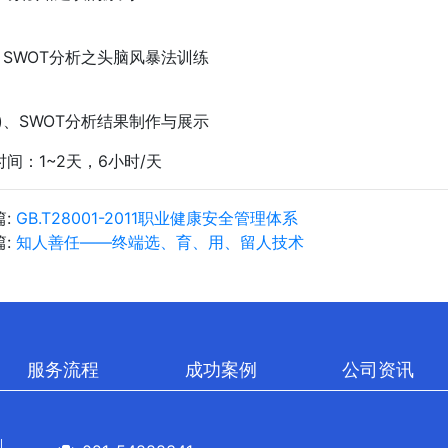
)、SWOT分析之头脑风暴法训练
一)、SWOT分析结果制作与展示
时间：1~2天，6小时/天
篇:
GB.T28001-2011职业健康安全管理体系
篇:
知人善任——终端选、育、用、留人技术
服务流程
成功案例
公司资讯