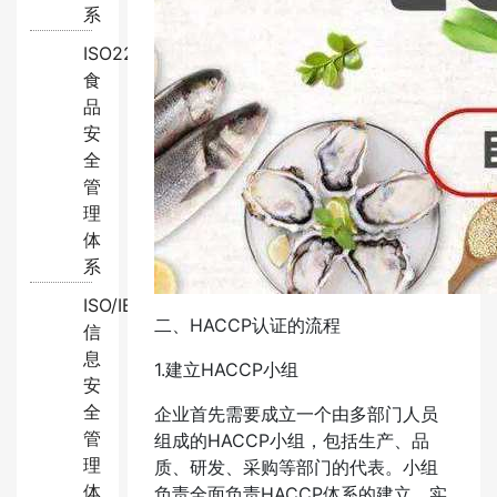
系
ISO22000:2018
食
品
安
全
管
理
体
系
ISO/IEC27001:2022
二、HACCP认证的流程
信
息
1.建立HACCP小组
安
全
企业首先需要成立一个由多部门人员
管
组成的HACCP小组，包括生产、品
理
质、研发、采购等部门的代表。小组
体
负责全面负责HACCP体系的建立、实