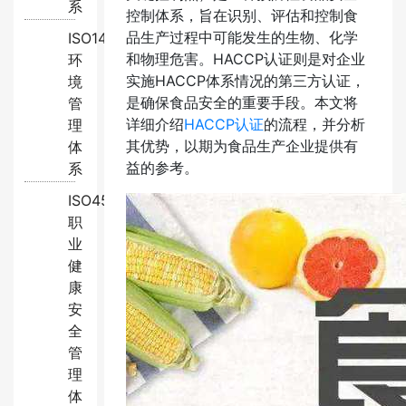
系
控制体系，旨在识别、评估和控制食
品生产过程中可能发生的生物、化学
ISO14001:2015
和物理危害。HACCP认证则是对企业
环
实施HACCP体系情况的第三方认证，
境
是确保食品安全的重要手段。本文将
管
详细介绍
HACCP认证
的流程，并分析
理
其优势，以期为食品生产企业提供有
体
益的参考。
系
ISO45001:2018
职
业
健
康
安
全
管
理
体