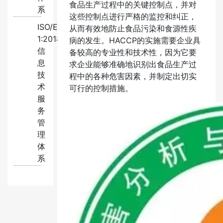
食品生产过程中的关键控制点，并对
系
这些控制点进行严格的监控和纠正，
ISO/EC20000-
从而有效地防止食品污染和食源性疾
1:2018
病的发生。HACCP的实施需要企业具
信
备较高的专业性和技术性，因为它要
息
求企业能够准确地识别出食品生产过
技
程中的各种危害因素，并制定出切实
术
可行的控制措施。
服
务
管
理
体
系