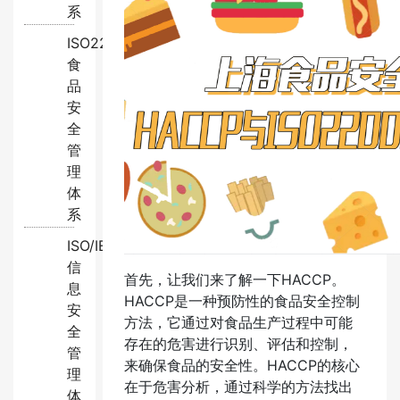
系
ISO22000:2018
食
品
安
全
管
理
体
系
ISO/IEC27001:2022
信
首先，让我们来了解一下HACCP。
息
HACCP是一种预防性的食品安全控制
安
方法，它通过对食品生产过程中可能
全
存在的危害进行识别、评估和控制，
管
来确保食品的安全性。HACCP的核心
理
在于危害分析，通过科学的方法找出
体