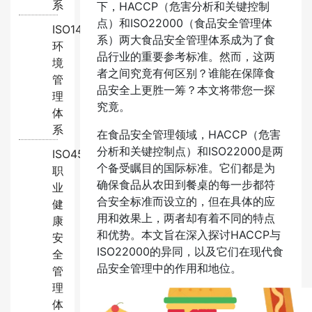
系
下，HACCP（危害分析和关键控制
点）和ISO22000（食品安全管理体
ISO14001:2015
系）两大食品安全管理体系成为了食
环
品行业的重要参考标准。然而，这两
境
者之间究竟有何区别？谁能在保障食
管
品安全上更胜一筹？本文将带您一探
理
究竟。
体
系
在食品安全管理领域，HACCP（危害
分析和关键控制点）和ISO22000是两
ISO45001:2018
个备受瞩目的国际标准。它们都是为
职
确保食品从农田到餐桌的每一步都符
业
合安全标准而设立的，但在具体的应
健
用和效果上，两者却有着不同的特点
康
和优势。本文旨在深入探讨HACCP与
安
ISO22000的异同，以及它们在现代食
全
品安全管理中的作用和地位。
管
理
体