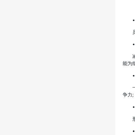
• 
员工
• 
减少
能为
• 
一个
争力;
• 
形成
• 