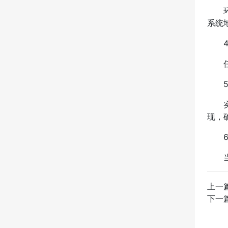
环境
系统
4、
任何
5、
实施
现，
6、
当然
上一
下一