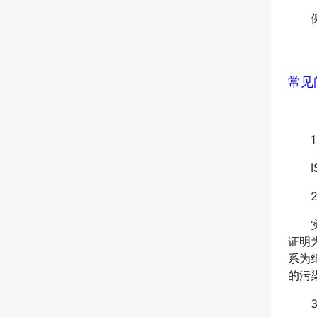
保护
常见
1、
IS
2、
实施
证明
系为
的污
3、