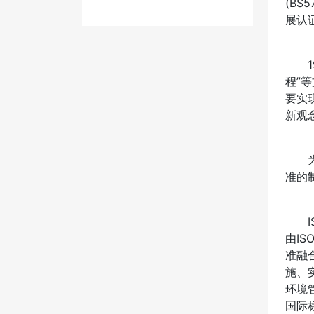
(B
展认
19
程”
要实
新观
为此
准的
IS
由IS
准融
施、
环境
国际