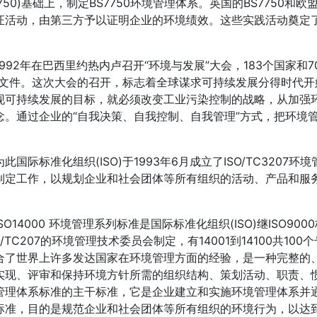
S5750)基础上，制定BS7750环境管理体系。英国的BS775
证活动，由第三方予以证明企业的环境绩效。这些实践活动奠定了I
92年在巴西里约热内卢召开“环境与发展”大会，183个国家和7
等文件。这次大会的召开，标志着全球谋求可持续发展分得时代
现可持续发展的目标，就必须改变工业污染控制的战略，从加强环
念。通过企业的“自我决策、自我控制、自我管理”方式，把环境
国际标准化组织(ISO)于1993年6月成立了ISO/TC320
制定工作，以规划企业和社会团体等所有组织的活动、产品和服
O14000 环境管理系列标准是国际标准化组织(ISO)继ISO9
O/TC207的环境管理技术委员会制定，有14001到14100共10
合了世界上许多发达国家在环境管理方面的经验，是一种完整的
实现、评审和保持环境方针所需的组织结构、策划活动、职责、惯例、
管理体系标准的主干标准，它是企业建立和实施环境管理体系并通过认
标准，目的是规范企业和社会团体等所有组织的环境行为，以达