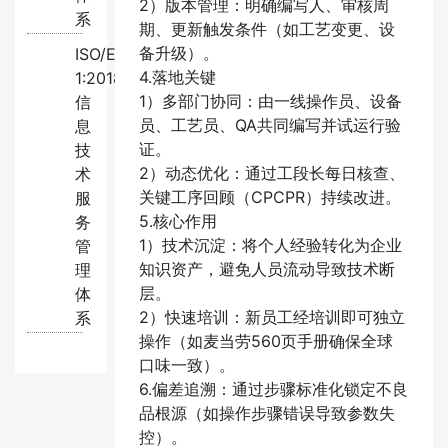
2）版本管理：明确编写人、审核周
系
期、更新触发条件（如工艺变更、设
备升级）。
ISO/EC20000-
4.落地关键​
1:2018
1）多部门协同：由一线操作员、设备
信
员、工艺员、QA共同编写并试运行验
息
证。
技
2）动态优化：通过工段长每日核查、
术
关键工序回顾（CPCPR）持续改进。
服
5.核心作用​
务
1）技术沉淀：将个人经验转化为企业
管
知识资产，避免人员流动导致技术断
理
层。
体
2）快速培训：新员工经培训即可独立
系
操作（如麦当劳560页手册确保全球
口味一致）。
6.偏差追溯：通过步骤标准化锁定不良
品根源（如操作步骤错误导致参数失
控）。