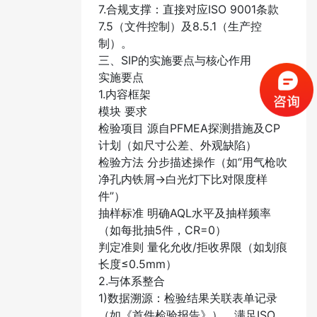
7.合规支撑：直接对应ISO 9001条款
7.5（文件控制）及8.5.1（生产控
制）。
三、SIP的实施要点与核心作用
实施要点​
1.内容框架​
​模块​ ​要求​
检验项目 源自PFMEA探测措施及CP
计划（如尺寸公差、外观缺陷）
检验方法 分步描述操作（如“用气枪吹
净孔内铁屑→白光灯下比对限度样
件”）
抽样标准 明确AQL水平及抽样频率
（如每批抽5件，CR=0）
判定准则 量化允收/拒收界限（如划痕
长度≤0.5mm）
2.与体系整合​
1)数据溯源：检验结果关联表单记录
（如《首件检验报告》），满足ISO