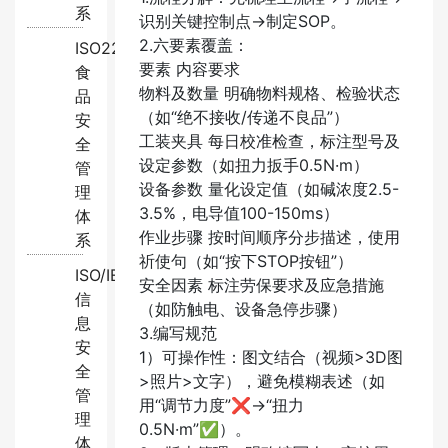
系
识别关键控制点→制定SOP。
2.六要素覆盖​：
ISO22000:2018
​要素​ ​内容要求​
食
物料及数量 明确物料规格、检验状态
品
（如“绝不接收/传递不良品”）
安
工装夹具 每日校准检查，标注型号及
全
设定参数（如扭力扳手0.5N·m）
管
设备参数 量化设定值（如碱浓度2.5-
理
3.5%，电导值100-150ms）
体
作业步骤 按时间顺序分步描述，使用
系
祈使句（如“按下STOP按钮”）
ISO/IEC27001:2022
安全因素 标注劳保要求及应急措施
信
（如防触电、设备急停步骤）
息
3.编写规范​
安
1）可操作性：图文结合（视频>3D图
全
>照片>文字），避免模糊表述（如
管
用“调节力度”❌→“扭力
理
0.5N·m”✅）。
体