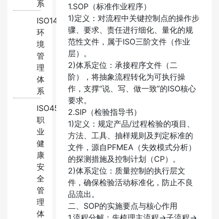
系
1.SOP（标准作业程序）​​
1)定义：对流程中关键控制点的操作步
ISO14001:2015
骤、要求、责任进行细化、量化的规
环
范性文件，属于ISO三阶文件（作业
境
层）。
管
2)体系定位：承接程序文件（二
理
阶），将抽象流程转化为可执行操
体
作，支撑“说、写、做一致”的ISO核心
系
要求。
ISO45001:2018
2.SIP（检验指导书）​​
职
1)定义：规定产品/过程检验的项目、
业
方法、工具、抽样规则及判定标准的
健
文件，源自PFMEA（失效模式分析）
康
的探测措施及控制计划（CP）。
安
2)体系定位：质量控制的执行层文
全
件，确保检验活动标准化，防止不良
管
品流出。
理
二、SOP的实施要点与核心作用
体
1.流程分解：先梳理主流程→子流程→