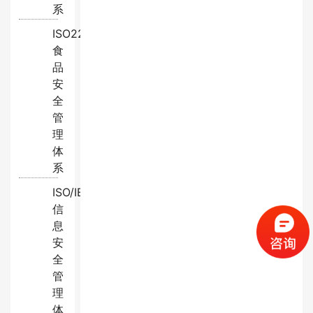
系
ISO22000:2018
食
品
安
全
管
理
体
系
ISO/IEC27001:2022
信
息
安
全
管
理
体