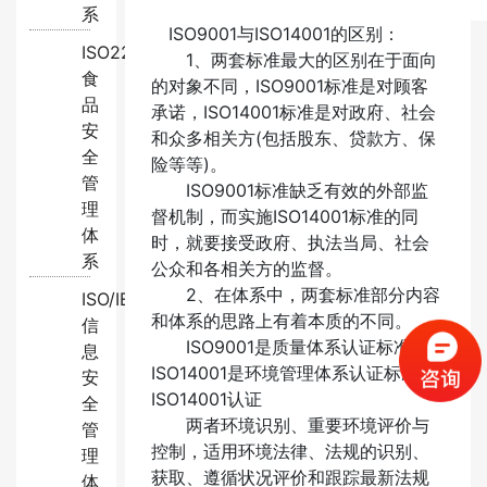
系
ISO9001与ISO14001的区别：
ISO22000:2018
1、两套标准最大的区别在于面向
食
的对象不同，ISO9001标准是对顾客
品
承诺，ISO14001标准是对政府、社会
安
和众多相关方(包括股东、贷款方、保
全
险等等)。
管
ISO9001标准缺乏有效的外部监
理
督机制，而实施ISO14001标准的同
体
时，就要接受政府、执法当局、社会
系
公众和各相关方的监督。
2、在体系中，两套标准部分内容
ISO/IEC27001:2022
和体系的思路上有着本质的不同。
信
ISO9001是质量体系认证标准，
息
ISO14001是环境管理体系认证标准。
安
ISO14001认证
全
两者环境识别、重要环境评价与
管
控制，适用环境法律、法规的识别、
理
获取、遵循状况评价和跟踪最新法规
体