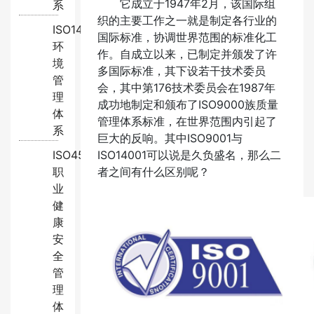
它成立于1947年2月，该国际组
系
织的主要工作之一就是制定各行业的
ISO14001:2015
国际标准，协调世界范围的标准化工
环
作。自成立以来，已制定并颁发了许
境
多国际标准，其下设若干技术委员
管
会，其中第176技术委员会在1987年
理
成功地制定和颁布了ISO9000族质量
体
管理体系标准，在世界范围内引起了
系
巨大的反响。其中ISO9001与
ISO45001:2018
ISO14001可以说是久负盛名，那么二
职
者之间有什么区别呢？
业
健
康
安
全
管
理
体