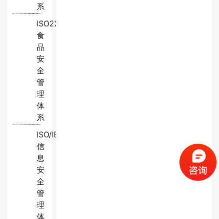
系
ISO22000:2018
食
品
安
全
管
理
体
系
ISO/IEC27001:2022
信
息
安
全
管
理
体