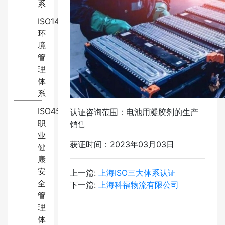
系
ISO14001:2015
环
境
管
理
体
系
ISO45001:2018
认证咨询范围：电池用凝胶剂的生产
职
销售
业
获证时间：2023年03月03日
健
康
安
上一篇:
上海ISO三大体系认证
全
下一篇:
上海科福物流有限公司
管
理
体