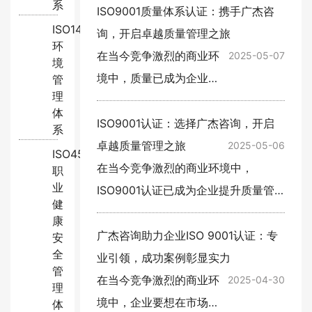
系
素。然而，办理ISO9001认证并非易
ISO9001质量体系认证：携手广杰咨
ISO14001:2015
事，需要专业的指导和丰富的经验。
询，开启卓越质量管理之旅
环
广杰咨…
在当今竞争激烈的商业环
2025-05-07
境
境中，质量已成为企业生
管
理
存和发展的基石。
体
ISO9001质量体系认证作
ISO9001认证：选择广杰咨询，开启
系
为全球公认的质量管理体
卓越质量管理之旅
2025-05-06
ISO45001:2018
系标准，为企业提供了系
在当今竞争激烈的商业环境中，
职
业
统化、规范化的质量管理
ISO9001认证已成为企业提升质量管
健
框架，有助…
理水平、增强市场竞争力的关键途
康
径。然而，面对众多的认证机构和咨
广杰咨询助力企业ISO 9001认证：专
安
全
询服务提供商，企业如何选择一家既
业引领，成功案例彰显实力
管
专业…
在当今竞争激烈的商业环
2025-04-30
理
境中，企业要想在市场中
体