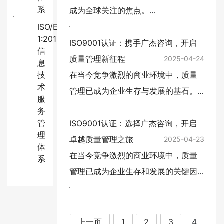
系
成为全球关注的焦点。从
原材料采购到生产加工，
ISO/EC20000-
1:2018
再到最终产品的交付，每
ISO9001认证：携手广杰咨询，开启
信
一个环节都关乎着消费者
质量管理新征程
2025-04-24
息
的健康与安全。ISO22000
技
在当今竞争激烈的商业环境中，质量
术
食品安全管理体系认证作
管理已成为企业生存与发展的基石。
服
为国…
ISO9001作为国际标准化组织制定的
务
管
质量管理体系标准，凭借其全面、系
ISO9001认证：选择广杰咨询，开启
理
统、科学的管理理念和要求，被全…
卓越质量管理之旅
2025-04-23
体
在当今竞争激烈的商业环境中，质量
系
管理已成为企业生存和发展的关键因
素。ISO9001作为国际公认的质量管
理体系标准，为企业提供了全面、系
统的质量管理框架，帮助企业提升…
上一页
1
2
3
4