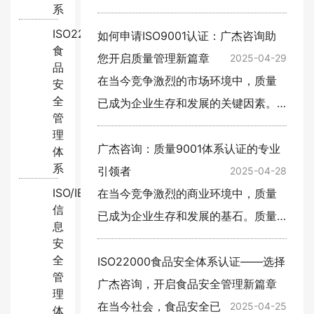
系
脱颖而出，不仅需要提供
ISO22000:2018
优质的产品和服务，还需
如何申请ISO9001认证：广杰咨询助
食
要建立完善的质量管理体
您开启质量管理新篇章
2025-04-29
品
系。ISO 9001认证作为全
在当今竞争激烈的市场环境中，质量
安
全
球公认的质量管理体系标
已成为企业生存和发展的关键因素。
管
准，…
ISO9001认证作为国际公认的质量管
理
理体系标准，不仅能够帮助企业提升
广杰咨询：质量9001体系认证的专业
体
系
产品和服务质量，还能增强客户信…
引领者
2025-04-28
ISO/IEC27001:2022
在当今竞争激烈的商业环境中，质量
信
已成为企业生存和发展的基石。质量
息
9001体系认证，作为国际公认的质量
安
全
管理标准，对于提升企业的质量管理
ISO22000食品安全体系认证——选择
管
水平、增强市场竞争力具有至关重…
广杰咨询，开启食品安全管理新篇章
理
在当今社会，食品安全已
2025-04-25
体