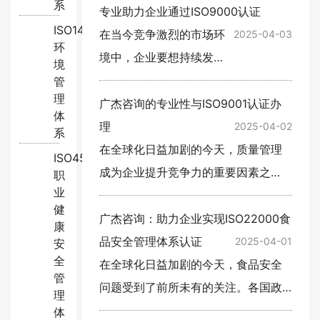
系
三体系为企业提供了系统化的解决方
专业助力企业通过ISO9000认证
ISO14001:2015
案。作为行业领先的咨询机构，广…
在当今竞争激烈的市场环
2025-04-03
环
境中，企业要想持续发
境
展，必须建立科学、规范
管
理
的质量管理体系。‌
广杰咨询的专业性与ISO9001认证办
体
ISO9000认证‌作为国际公
理
2025-04-02
系
认的质量管理标准，已成
在全球化日益加剧的今天，质量管理
ISO45001:2018
为企业提升管理水平、增
成为企业提升竞争力的重要因素之
职
业
强市场竞争…
一。ISO9001认证作为国际标准化的
健
质量管理体系，被广泛应用于全球各
广杰咨询：助力企业实现ISO22000食
康
类企业，用以确保其产品和服务的质…
品安全管理体系认证
2025-04-01
安
全
在全球化日益加剧的今天，食品安全
管
问题受到了前所未有的关注。各国政
理
府和企业纷纷采取措施，确保食品链
体