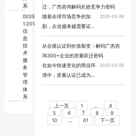
系
度不断提升，企业也面临
迁，广杰咨询解码长效竞争力密码
着越来越严格的监管环
ISO/EC20000-
随着全球市场竞争的加
2025-03-26
1:2018
境。ISO22000食品安全管
剧，企业越来越需要证明
信
理体系认…
其产品和服务的质量和可
息
技
靠性。而ISO9000认证作
从合规认证到价值裂变：解码广杰咨
术
为全球公认的质量管理体
询300+企业的质量跃迁密码
服
系标准，已经成为众多企
在如今快速变化的商业环
2025-03-25
务
管
业提升管理水平和增强市
境中，质量认证已成为许
理
场竞争…
多企业提升管理水平和客
体
户满意度的重要手段。虽
系
然价格常常是客户关注的
上一页
1
…
4
5
6
7
8
9
首要问题，但选择一家具
10
…
61
下一页
备专业性和成功案例的咨
询公…