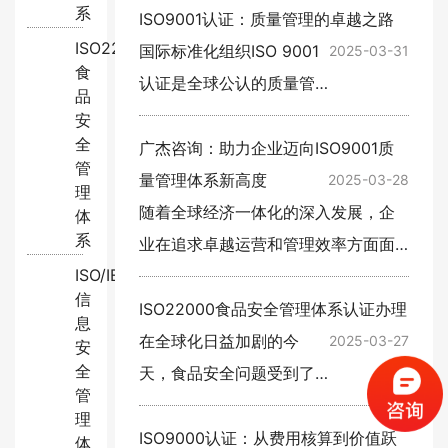
系
从生产到消费各个环节的卫生与安
ISO9001认证：质量管理的卓越之路
ISO22000:2018
全。ISO22000食品安全管理体系认
国际标准化组织ISO 9001
2025-03-31
食
证…
认证是全球公认的质量管
品
理标准，帮助企业提高运
安
全
营效率、降低成本、提升
‌广杰咨询：助力企业迈向ISO9001质
管
客户满意度。对于任何企
量管理体系新高度
2025-03-28
理
业而言，通过ISO 9001认
随着全球经济一体化的深入发展，企
体
系
证不仅意味着质量管理的
业在追求卓越运营和管理效率方面面
ISO/IEC27001:2022
卓越…
临更大的挑战。ISO9001质量管理体
信
系认证，作为全球公认的质量管理标
ISO22000食品安全管理体系认证办理
息
准，已经成为众多企业提升竞争力…
在全球化日益加剧的今
2025-03-27
安
全
天，食品安全问题受到了
管
前所未有的关注。各国消
理
费者对食品安全的重视程
ISO9000认证：从费用核算到价值跃
体